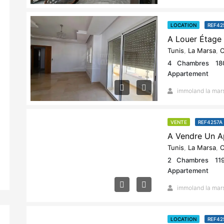
LOCATION
REF42
Tunis
,
La Marsa
,
C
4
Chambres
18
Appartement
immoland la mar
VENTE
REF4257A
Tunis
,
La Marsa
,
C
2
Chambres
11
Appartement
immoland la mar
LOCATION
REF42