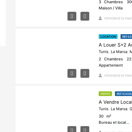
3
Chambres
30
Maison / Villa
immoland la mar
LOCATION
REF42
Tunis
,
La Marsa
,
M
2
Chambres
22
Appartement
immoland la mar
VENTE
REF4240A
Tunis
,
La Marsa
,
G
30
m²
Bureau et local...