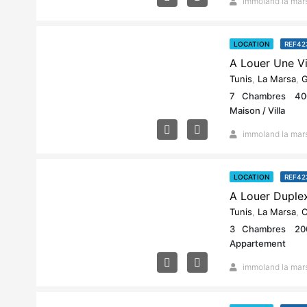
immoland la mar
LOCATION
REF42
Tunis
,
La Marsa
,
G
7
Chambres
40
Maison / Villa
immoland la mar
LOCATION
REF42
Tunis
,
La Marsa
,
C
3
Chambres
20
Appartement
immoland la mar