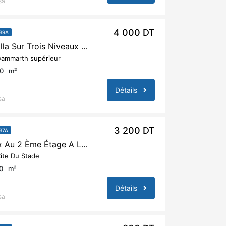
sa
4 000 DT
39A
A Louer Une Villa Sur Trois Niveaux À Gammarth Supérieur
ammarth supérieur
0
m²
Détails
sa
3 200 DT
37A
A Louer Duplex Au 2 Ème Étage A La Marsa
ite Du Stade
0
m²
Détails
sa