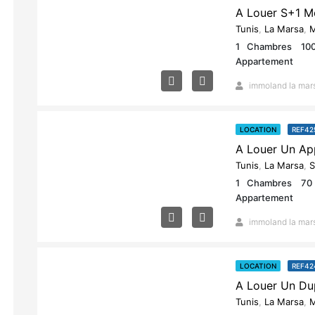
Tunis
,
La Marsa
,
M
1
Chambres
10
Appartement
immoland la mar
LOCATION
REF42
Tunis
,
La Marsa
,
S
1
Chambres
70
Appartement
immoland la mar
LOCATION
REF42
Tunis
,
La Marsa
,
M