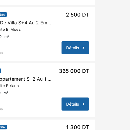
2 500 DT
58A
A Louer Étage De Villa S+4 Au 2 Eme Etage A La Marsa
ite El Moez
0
m²
Détails
sa
365 000 DT
A Vendre Un Appartement S+2 Au 1 Ere Etage A La Marsa
ite Erriadh
9
m²
Détails
sa
1 300 DT
56A