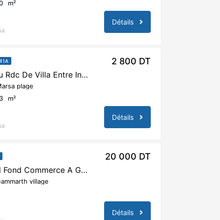
0
m²
Détails
sa
2 800 DT
41A
A Louer S+2 Au Rdc De Villa Entre Indépendante A La Marsa
arsa plage
3
m²
Détails
sa
20 000 DT
A Vendre Local Fond Commerce A Gammarth Village
ammarth village
Détails