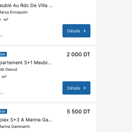
A Louer S+1 Meublé Au Rdc De Villa A Marsa Saada
arsa Ennassim
0
m²
Détails
sa
2 000 DT
55A
A Louer Un Appartement S+1 Meublé A Sidi Daoued Marsa
idi Daoud
m²
Détails
sa
5 500 DT
43A
A Louer Un Duplex S+3 A Marina Gammarth Avec Vue Mer
arina Gammarth