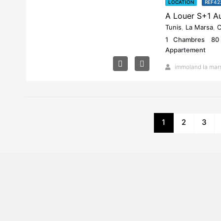
LOCATION
REF42
Tunis
,
La Marsa
,
C
1
Chambres
80
Appartement
immoland la mar
1
2
3