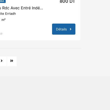
800 DT
36A
A Louer S+1 Au Rdc Avec Entré Indépendante
ite Erriadh
m²
Détails
sa