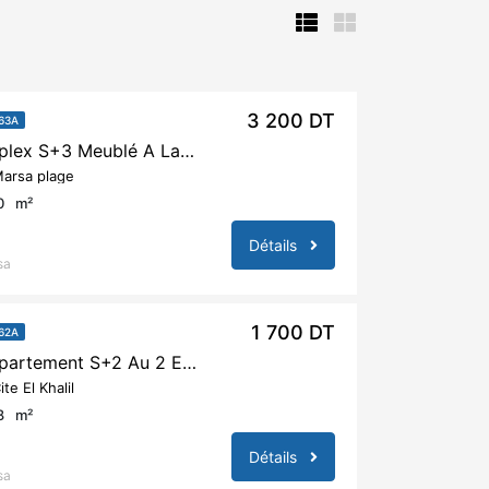
3 200 DT
63A
A Louer Un Duplex S+3 Meublé A La Marsa Plage
arsa plage
0
m²
Détails
sa
1 700 DT
62A
A Louer Un Appartement S+2 Au 2 Eme Etage Avec Ascenseur A Cite Khalil Marsa
ite El Khalil
8
m²
Détails
sa