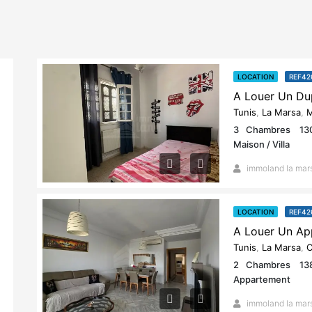
LOCATION
REF42
Tunis
,
La Marsa
,
M
3
Chambres
13
Maison / Villa
immoland la mar
LOCATION
REF42
Tunis
,
La Marsa
,
C
2
Chambres
13
Appartement
immoland la mar