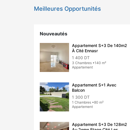
Meilleures Opportunités
Nouveautés
Appartement S+3 De 140m2
À Cité Ennasr
1 400 DT
3 Chambres •140 m²
Appartement
Appartement S+1 Avec
Balcon
1 300 DT
1 Chambres •80 m²
Appartement
Appartement S+3 De 128m2
Au 2eme Etage Cité Les