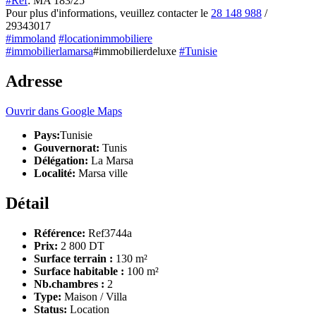
#Réf
: MA 183/25
Pour plus d'informations, veuillez contacter le
28 148 988
/
29343017
#immoland
#locationimmobiliere
#immobilierlamarsa
#immobilierdeluxe
#Tunisie
Adresse
Ouvrir dans Google Maps
Pays:
Tunisie
Gouvernorat:
Tunis
Délégation:
La Marsa
Localité:
Marsa ville
Détail
Référence:
Ref3744a
Prix:
2 800 DT
Surface terrain :
130 m²
Surface habitable :
100 m²
Nb.chambres :
2
Type:
Maison / Villa
Status:
Location